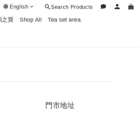
English
Search Products
韻之寶
Shop All
Tea set area
門市地址