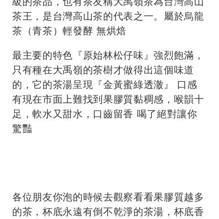
級的茶品，也有茶友稱大禹嶺茶為台灣高山
茶王，是台灣高山茶的代表之一。屬於烏龍
茶（青茶）輕發酵 無烘焙
最主要的特色『原始林松仔味』強烈飽滿，
只有種在大禹嶺的茶樹才做得出這個味道
的，它的茶湯呈現『金黃蜜綠透澈』 口感
有現在市面上難找到果膠質黏稠感，喉韻十
足，軟水又甜水，口齒留香 喝了絕對讓你
驚豔
各位朋友你泡的時候去觀察看看果膠質越多
的茶，杯底永遠有倒不乾淨的茶湯，杯底香