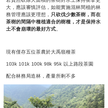
若貿然砍除大面積的茶樹對水土保持衝擊更
大，應該審慎評估，如能實施混林間植的林
務管理應該更理想，
只砍伐少數茶樹，而在
茶樹的間隔中種植適合的樹種，才是保持水
土不會崩壞的最好方式
。
現有僅存五位茶農於大禹嶺種茶
103k 101k 100k 98k 95k 以上路段茶園
配合林務局造林，產量所剩不多