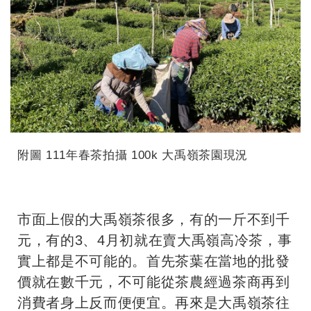
附圖 111年春茶拍攝 100k 大禹嶺茶園現況
市面上假的大禹嶺茶很多，有的一斤不到千
元，有的3、4月初就在賣大禹嶺高冷茶，事
實上都是不可能的。首先茶葉在當地的批發
價就在數千元，不可能從茶農經過茶商再到
消費者身上反而便便宜。再來是大禹嶺茶往