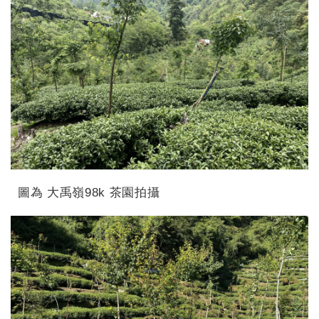
圖為 大禹嶺98k 茶園拍攝