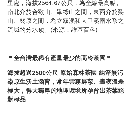
里處，海拔2564.67公尺，為全線最高點。
南北介於合歡山、畢祿山之間，東西介於梨
山、關原之間，為立霧溪和大甲溪兩水系之
流域的分水嶺。(來源：維基百科)
＊全台灣最稀有產量最少的高冷茶園＊
海拔超過2500公尺 原始森林茶園 純淨無污
染原生沃土涵育，常年雲霧屏蔽、晝夜溫差
極大，得天獨厚的地理環境所孕育出茶葉絕
對極品