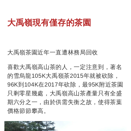
大禹嶺現有僅存的茶園
大禹嶺茶園近年一直遭林務局回收
喜歡大禹嶺高山茶的人，一定注意到，著名
的雪烏龍105K大禹嶺茶2015年就被砍除，
96K到104K在2017年砍除，最95K附近茶園
只剩零星幾處，大禹嶺高山茶產量只有全盛
期六分之一，由於供需失衡之故，使得茶葉
價格節節攀高。