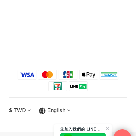
$
TWD
English
先
加入我們的 LINE 好友