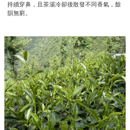
持續穿鼻，且茶湯冷卻後散發不同香氣，餘
韻無窮。