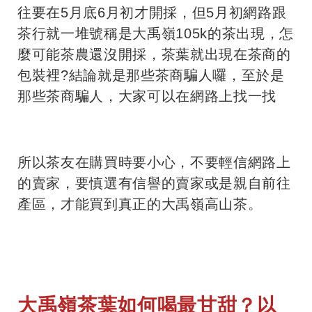
往要在5月底6月初才開採，但5月初網路跟
茶行就一堆號稱是大禹嶺105k的茶出現，怎
麼可能茶農還沒開採，茶葉就出現在茶商的
包裝裡?結論就是那些茶商騙人囉，至於是
那些茶商騙人，大家可以在網路上找一找
所以茶友在購買時要小心，不要輕信網路上
的賣家，要慎選有信譽的賣家或是親自前往
產區，才能買到真正的大禹嶺高山茶。
大禹嶺茶葉如何喝最甘甜？以