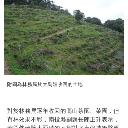
附圖為林務局於大禹嶺收回的土地
對於林務局逐年收回的高山茶園、菜園，但
育林效果不彰，南投縣副縣長陳正升表示，