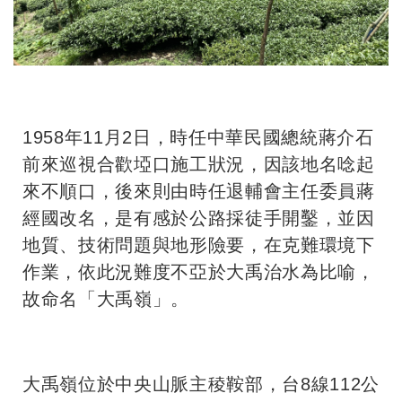
1958年11月2日，時任中華民國總統蔣介石
前來巡視合歡埡口施工狀況，因該地名唸起
來不順口，後來則由時任退輔會主任委員蔣
經國改名，是有感於公路採徒手開鑿，並因
地質、技術問題與地形險要，在克難環境下
作業，依此況難度不亞於大禹治水為比喻，
故命名「大禹嶺」。
大禹嶺位於中央山脈主稜鞍部，台8線112公