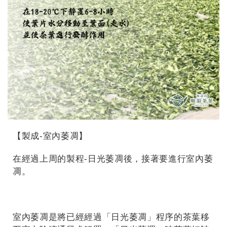
【製成-室內萎凋】
在經過上周的製程-日光萎凋後，接著要進行室內萎
凋。
室內萎凋是將已經經過「日光萎凋」程序的茶葉移