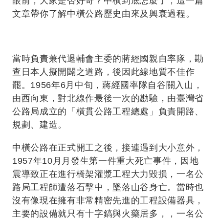
眼前，大家是否好奇？中橫到底怎麼了，這一篇
文章帶你了解中橫公路歷史由來及興衰過程。
當時負責兼代退輔會主委的蔣經國親自率隊，勘
查日本人擬開闢之道路，後因此線地質不佳作
罷。1956年6月中旬，蔣經國率隊自谷關入山，
由西向東，對北線作最後一次的勘驗，由臺灣省
公路局成立的「橫貫公路工程總處」負責開路、
規劃、建造。
中橫公路在正式開工之後，接連遇到大小意外，
1957年10月月發生第一件重大死亡事件，因地
震導致正在進行橋架灌漿工程大力毀損，一名公
路局工程師遭落石擊中，墜落山谷身亡。當時也
沒有像現在擁有非常精密先進的工程設備器具，
主要的設備就只有十字鎬與火藥居多，，一名公