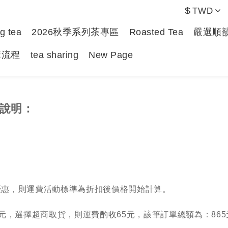
$
TWD
g tea
2026秋季系列茶專區
Roasted Tea
嚴選順
購流程
tea sharing
New Page
說明：
服
優惠，則運費活動標準為折扣後價格開始計算。
0元，選擇超商取貨，則運費酌收65元，該筆訂單總額為：865