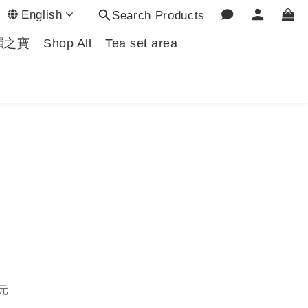
English
Search Products
韻之寶
Shop All
Tea set area
元