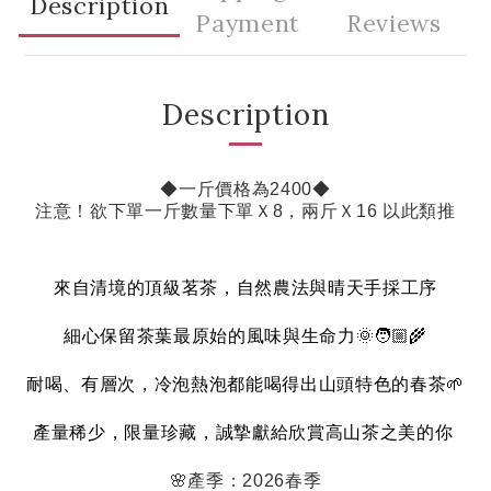
Description
Payment
Reviews
Description
◆一斤價格為24
00◆
注意！欲下單一斤數量下單Ｘ8，兩斤Ｘ16 以此類推
來自清境的頂級茗茶，自然農法與晴天手採工序
細心保留茶葉最原始的風味與生命力
🌞🧑🏼‍🌾
耐喝、有層次，冷泡熱泡都能喝得出山頭特色的春茶
🌱
產量稀少，限量珍藏，誠摯獻給欣賞高山茶之美的你
🌸
產季：
2026
春季