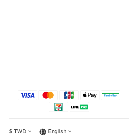
$
TWD
English