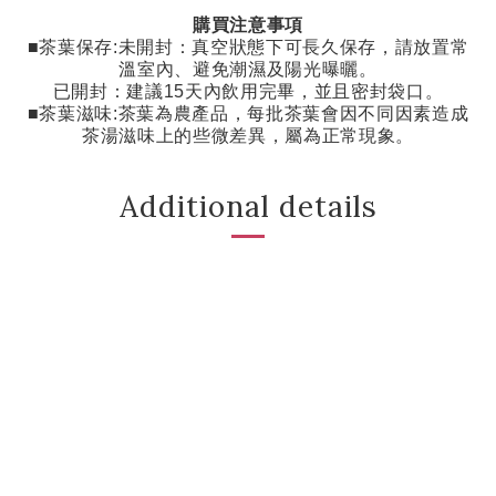
購買注意事項
■茶葉保存
:
未開封：真空狀態下可長久保存，請放置常
溫室內、避免潮濕及陽光曝曬。
已開封：建議
15
天內飲用完畢，並且密封袋口。
■茶葉滋味
:
茶葉為農產品，每批茶葉會因不同因素造成
茶湯滋味上的些微差異，屬為正常現象。
Additional details