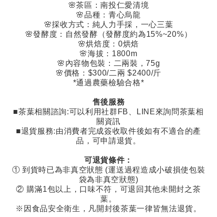
🌸
茶區：南投仁愛清境
🌸
品種：青心烏龍
🌸
採收方式：純人力手採，一心三葉
🌸
發酵度：自然發酵（發酵度約為
15%~20%
）
🌸
烘焙度：
0
烘焙
🌸
海拔：
1800m
🌸
內容物包裝：二兩裝，
75g
🌸
價格：
$300/
二兩
$2400/
斤
*
通過農藥檢驗合格
*
售後服務
■茶葉相關諮詢
:
可以利用社群
FB
、
LINE
來詢問茶葉相
關資訊
■退貨服務
:
由消費者完成簽收取件後如有不適合的產
品，可申請退貨。
可退貨條件：
①
到貨時已為非真空狀態
(
運送過程造成小破損使包裝
袋為非真空狀態
)
②
購滿
1
包以上，口味不符，可退回其他未開封之茶
葉。
※因食品安全衛生，凡開封後茶葉一律皆無法退貨。