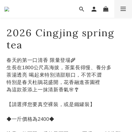
2026 Cingjing spring
tea
春天的第一口清香 限量登場🌾
生長在1800公尺高海拔，茶葉長得慢、養分多
茶湯透亮 喝起來特別清甜順口，不苦不澀
特別是春天杜鵑花盛開，花香融進茶園裡
為這款茶添上一抹清新香氣🌸🎐
【請選擇您要真空裸裝，或是鐵罐裝】
◆一斤價格為2400◆