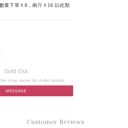
數量下單Ｘ8，兩斤Ｘ16 以此類
罐
Sold Out
he shop owner for order details.
MESSAGE
Customer Reviews