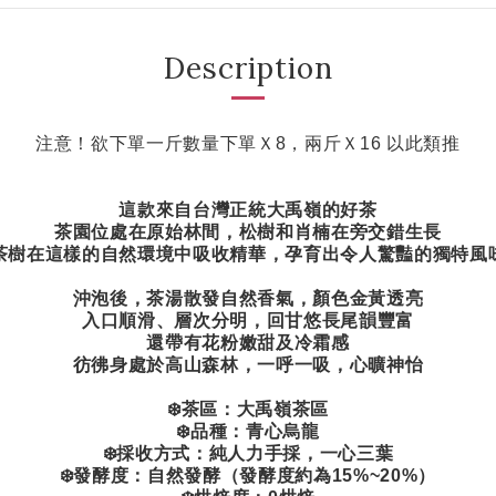
Description
注意！欲下單一斤數量下單Ｘ8，兩斤Ｘ16 以此類推
這款來自台灣正統大禹嶺的好茶
茶園位處在原始林間，松樹和肖楠在旁交錯生長
茶樹在這樣的自然環境中吸收精華，孕育出令人驚豔的獨特風
沖泡後，茶湯散發自然香氣，顏色金黃透亮
入口順滑、層次分明，回甘悠長尾韻豐富
還帶有花粉嫩甜及冷霜感
彷彿身處於高山森林，一呼一吸，心曠神怡
❄️茶區：大禹嶺茶區
❄️品種：青心烏龍
❄️採收方式：純人力手採，一心三葉
❄️發酵度：自然發酵（發酵度約為15%~20%）