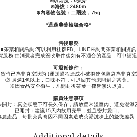
❄️烘焙度：0烘焙
❄️海拔：2480m
❄️內容物包裝：二兩裝，75g
*通過農藥檢驗合格*
售後服務
■茶葉相關諮詢
:
可以利用社群
FB
、
LINE
來詢問茶葉相關資訊
貨服務
:
由消費者完成簽收取件後如有不適合的產品，可申請
可退貨條件：
貨時已為非真空狀態
(
運送過程造成小破損使包裝袋為非真空
②
購滿
1
包以上，口味不符，可退回其他未開封之茶葉。
※因食品安全衛生，凡開封後茶葉一律皆無法退貨。
購買注意事項
未開封：真空狀態下可長久保存，請放置常溫室內、避免潮濕
已開封：建議
15
天內飲用完畢，並且密封袋口。
為農產品，每批茶葉會因不同因素造成茶湯滋味上的些微差異
Additional details