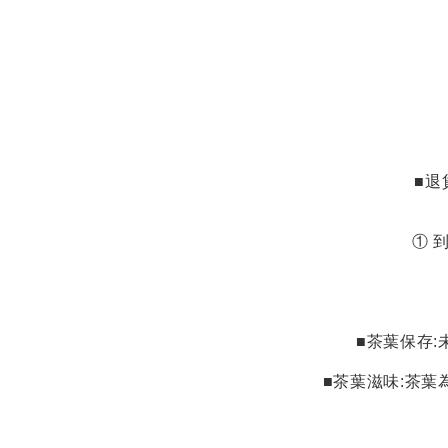
■退
①
到
■茶葉保存
:
■茶葉滋味
:
茶葉