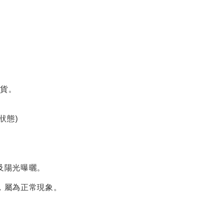
退貨。
狀態
)
及陽光曝曬。
，屬為正常現象。