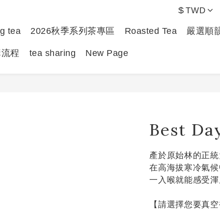
$
TWD
g tea
2026秋季系列茶專區
Roasted Tea
嚴選順
購流程
tea sharing
New Page
Best Da
產於原始林的正統
在高海拔寒冷氣候
一入喉就能感受渾
【請選擇您要真空