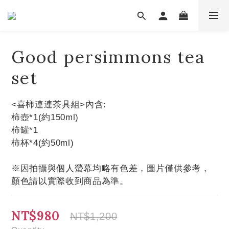
Good persimmons tea
set
<喜柿連連茶具組>內含:
柿壺*1(約150ml)
柿罐*1
柿杯*4(約50ml)
※因拍攝與個人螢幕均略有色差，圖片僅供參考，
顏色請以實際收到商品為準。
NT$980
NT$1,200