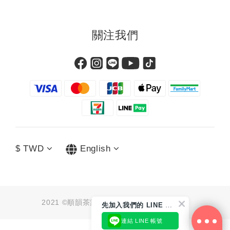
關注我們
$
TWD
English
2021 ©順韻茶業有限公司 統編：91062790
先
加入我們的 LINE 好友
連結 LINE 帳號