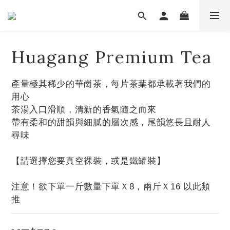
Huagang Premium Tea
產量極其稀少的華崗茶，每片茶葉都承載著我們的
用心
茶湯入口滑順，清新的香氣隨之而來
帶有柔和的甜韻與細膩的層次感，尾韻悠長且耐人
尋味
【請選擇您要真空裸裝，或是鐵罐裝】
注意！欲下單一斤數量下單Ｘ8，兩斤Ｘ16 以此類
推