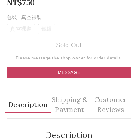
NT$750
包裝
: 真空裸裝
真空裸裝
鐵罐
Sold Out
Please message the shop owner for order details.
MESSAGE
Shipping &
Customer
Description
Payment
Reviews
Description