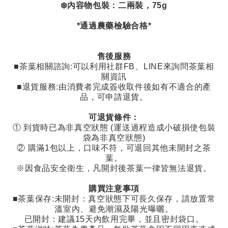
❄️內容物包裝：二兩裝，75g
*通過農藥檢驗合格*
售後服務
■茶葉相關諮詢
:
可以利用社群
FB
、
LINE
來詢問茶葉相
關資訊
■退貨服務
:
由消費者完成簽收取件後如有不適合的產
品，可申請退貨。
可退貨條件：
①
到貨時已為非真空狀態
(
運送過程造成小破損使包裝
袋為非真空狀態
)
②
購滿
1
包以上，口味不符，可退回其他未開封之茶
葉。
※因食品安全衛生，凡開封後茶葉一律皆無法退貨。
購買注意事項
■茶葉保存
:
未開封：真空狀態下可長久保存，請放置常
溫室內、避免潮濕及陽光曝曬。
已開封：建議
15
天內飲用完畢，並且密封袋口。