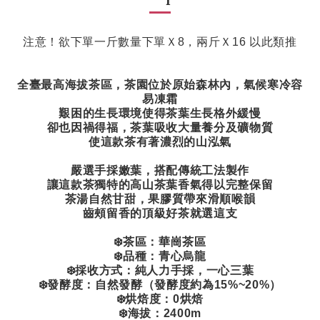
注意！欲下單一斤數量下單Ｘ8，兩斤Ｘ16 以此類推
全臺最高海拔茶區，茶園位於原始森林內，氣候寒冷容
易凍霜
艱困的生長環境使得茶葉生長格外緩慢
卻也因禍得福，茶葉吸收大量養分及礦物質
使這款茶有著濃烈的山泓氣
嚴選手採嫩葉，搭配傳統工法製作
讓這款茶獨特的高山茶葉香氣得以完整保留
茶湯自然甘甜，果膠質帶來滑順喉韻
齒頰留香的頂級好茶就選這支
❄️茶區：華崗茶區
❄️品種：青心烏龍
❄️採收方式：純人力手採，一心三葉
❄️發酵度：自然發酵（發酵度約為15%~20%）
❄️烘焙度：0烘焙
❄️海拔：2400m