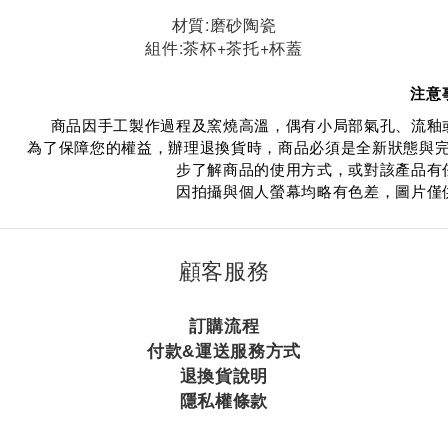
材質:磨砂陶瓷
組件:茶杯+茶托+杯蓋
注意
商品因手工製作過程及窯燒高溫，偶有小局部氣孔、流釉
為了保障您的權益，辦理退換貨時，商品必須是全新狀態與
步了解商品的使用方式，或對該產品有
因拍攝與個人螢幕均略有色差，圖片僅
顧客服務
訂購流程
付款&運送服務方式
退換貨說明
隱私權條款