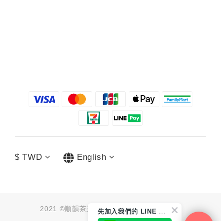
$
TWD
English
2021 ©順韻茶業有限公司 統編：91062790
先
加入我們的 LINE 好友