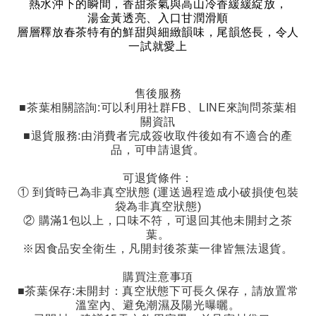
熱水沖下的瞬間，香甜茶氣與高山冷香緩緩綻放，
湯金黃透亮、入口甘潤滑順
層層釋放春茶特有的鮮甜與細緻韻味，尾韻悠長，令人
一試就愛上
售後服務
■茶葉相關諮詢
:
可以利用社群
FB
、
LINE
來詢問茶葉相
關資訊
■退貨服務
:
由消費者完成簽收取件後如有不適合的產
品，可申請退貨。
可退貨條件：
①
到貨時已為非真空狀態
(
運送過程造成小破損使包裝
袋為非真空狀態
)
②
購滿
1
包以上，口味不符，可退回其他未開封之茶
葉。
※因食品安全衛生，凡開封後茶葉一律皆無法退貨。
購買注意事項
■茶葉保存
:
未開封：真空狀態下可長久保存，請放置常
溫室內、避免潮濕及陽光曝曬。