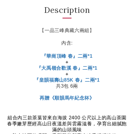
Description
【
一品三峰典藏六兩組
】
內含:
『華崗頂峰 春』二兩*1
+
『大禹嶺合歡溪 春』二兩*1
+
『皇韻福壽山85K 春』二兩*1
共3包 6兩
再贈《順韻馬年紀念杯》
組合內三款茶葉皆來自海拔
2400
公尺以上的高山茶園
春季嫩芽歷經高山日夜溫差與雲霧滋養，孕育出細膩飽
滿的山頭風味