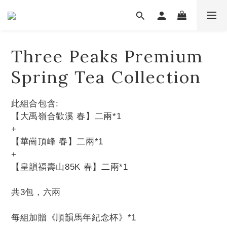
Three Peaks Premium
Spring Tea Collection
此組合包含:
【大禹嶺合歡溪 春】二兩*1
+
【華崗頂峰 春】二兩*1
+
【皇韻福壽山85K 春】二兩*1
共3包，六兩
每組加贈《順韻馬年紀念杯》*1