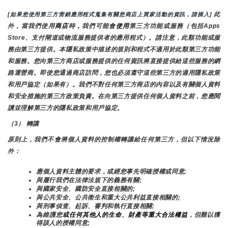
 此
[如果您使用第三方营銷應用程式蒐集有關您商店上買家活動的資訊，請插入]
外，當我們使用
商店
時
，
我們可能會
使用
第三方功能或服務（包括Apps 
Store、支付閘道或物流服務提供者的應用程式）。請注意，此類功能或服
務由第三方提供。本隱私政策中描述的規則和程式不適用於此類第三方功能
和服務。您向第三方商店或服務提供的任何資訊將直接提供給這些服務的網
路運營商。即使您通過商店訪問，您也必須遵守這些第三方的適用隱私政策
和用戶協定（如果有）。我們不對任何第三方商店的內容以及有關個人資料
和安全措施的第三方政策負責。在向第三方提供任何個人資料之前，您應閱
讀並理解第三方的隱私政策和用戶協定。
（3） 轉讓
原則上，我們不會將個人資料的控制權轉讓給任何第三方，但以下情況除
外：
應個人資料主體的要求，或經您事先明確授權或同意;
與履行我們在法律法規下的義務有關;
與國家安全、國防安全直接相關的;
與公共安全、公共衛生和重大公共利益直接相關的;
與刑事偵查、起訴、審判和執行直接相關;
為維護您
或任何其他人的生命、財產等重大合法權益
，但難以獲
得該人的授權同意;