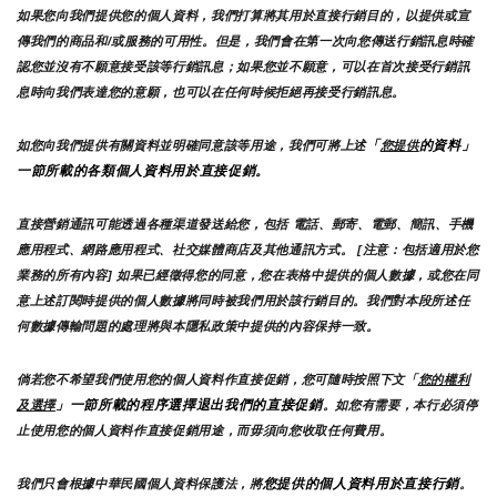
如果您向我們提供您的個人資料，我們打算將其用於直接行銷目的，以提供或宣
傳我們的商品和/或服務的可用性。但是，我們會在第一次向您傳送行銷訊息時確
認您並沒有不願意接受該等行銷訊息；如果您並不願意，可以在首次接受行銷訊
息時向我們表達您的意願，也可以在任何時候拒絕再接受行銷訊息。
「
的資料」
如您向我們提供有關資料並明確同意該等用途，我們可將上述
您提供
一節所載的各類個人資料用於直接促銷。
直接營銷通訊可能透過各種渠道發送給您，包括 電話、郵寄、電郵、簡訊、手機
應用程式、網路應用程式、社交媒體商店及其他通訊方式。 [注意：包括適用於您
業務的所有內容] 如果已經徵得您的同意，您在表格中提供的個人數據，或您在同
意上述訂閱時提供的個人數據將同時被我們用於該行銷目的。我們對本段所述任
何數據傳輸問題的處理將與本隱私政策中提供的內容保持一致。
倘若您不希望我們使用您的個人資料作直接促銷，您可隨時按照下文「
您的權利
」一節所載的程序選擇退出我們的直接促銷
及選擇
。如您有需要，本行必須停
止使用您的個人資料作直接促銷用途，而毋須向您收取任何費用。
您提供的個人資料用於直接行銷
我們只會根據中華民國個人資料保護法，將
。