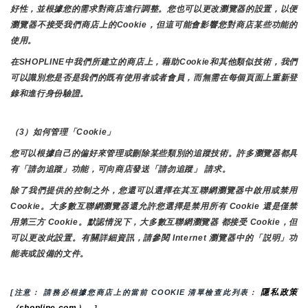
好性，並根據您的需求對商店進行調整。您也可以更改瀏覽器的設置，以便
瀏覽器不接受我們商店上的Cookie，但這可能會影響您對商店某些功能的
使用。
在SHOPLINE中我們所建立的商店上，藉助Cookie和其他類似技術，我們
可以識別您是否是我們的既有使用者或者會員，而無需在每個頁面上重新登
錄和進行身份驗證。
（3）如何管理「Cookie」
您可以根據自己的偏好來管理或刪除某些類別的追蹤技術。許多瀏覽器都具
有「請勿追蹤」功能，可向商店發送「請勿追蹤」 請求。
除了我們提供的控制之外，您還可以選擇在其互聯網瀏覽器中啟用或禁用
Cookie。大多數互聯網瀏覽器還允許您選擇是禁用所有 Cookie 還是僅禁
用第三方 Cookie。默認情況下，大多數互聯網瀏覽器 都接受 Cookie，但
可以更改此設置。有關詳細資訊，請參閱 Internet 瀏覽器中的「説明」功
能表或設備的文件。
隱私政策
[注意： 請務必根據您商店上的當前 COOKIE 清單檢查此列表： 
（shopline.com）。
]