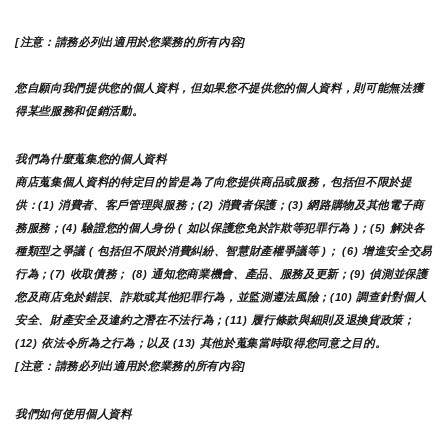
[注意：請務必列出適用於您業務的所有內容]
您自願向我們提供您的個人資料，但如果您不提供您的個人資料，則可能無法獲
得某些服務和促銷活動。
我們為什麼蒐集您的個人資料
商店蒐集個人資料的特定目的皆是為了向您提供商品或服務，包括但不限於提
供：(1) 消費者、客戶管理與服務；(2) 消費者保護；(3) 網路購物及其他電子商
務服務；(4) 驗證您的個人身份 ( 如以保護您免於詐欺等犯罪行為 )；(5) 解決各
種類型之爭議 ( 包括但不限於消費糾紛、智慧財產權爭議等 )； (6) 增進安全交易
行為；(7) 收取債務； (8) 通知您商業機會、產品、服務及更新；(9) 偵測並保護
您及商店免於錯誤、詐欺或其他犯罪行為，並監測遵法風險；(10) 調查針對個人
安全、財產安全及違約之潛在不法行為；(11) 履行條款與細則及退換貨政策；
(12) 依法令所為之行為；以及 (13) 其他於蒐集當時取得您同意之目的。
[注意：請務必列出適用於您業務的所有內容]
我們如何使用個人資料