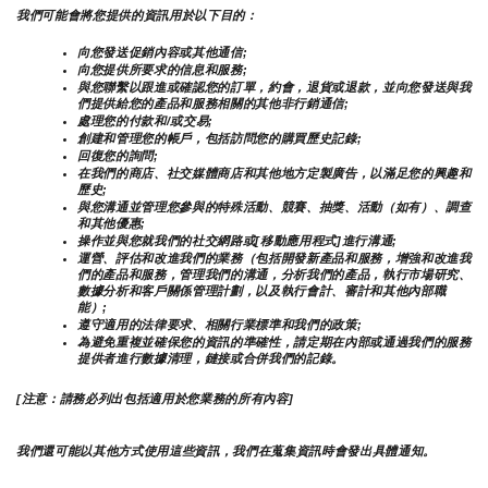
我們可能會將您提供的資訊用於以下目的：
向您發送促銷內容或其他通信;
向您提供所要求的信息和服務;
與您聯繫以跟進或確認您的訂單，約會，退貨或退款，並向您發送與我
們提供給您的產品和服務相關的其他非行銷通信;
處理您的付款和/或交易;
創建和管理您的帳戶，包括訪問您的購買歷史記錄;
回復您的詢問;
在我們的商店、社交媒體商店和其他地方定製廣告，以滿足您的興趣和
歷史;
與您溝通並管理您參與的特殊活動、競賽、抽獎、活動（如有）、調查
和其他優惠;
操作並與您就我們的社交網路或[移動應用程式]進行溝通;
運營、評估和改進我們的業務（包括開發新產品和服務，增強和改進我
們的產品和服務，管理我們的溝通，分析我們的產品，執行市場研究、
數據分析和客戶關係管理計劃，以及執行會計、審計和其他內部職
能）;
遵守適用的法律要求、相關行業標準和我們的政策;
為避免重複並確保您的資訊的準確性，請定期在內部或通過我們的服務
提供者進行數據清理，鏈接或合併我們的記錄。
[注意：請務必列出包括適用於您業務的所有內容]
我們還可能以其他方式使用這些資訊，我們在蒐集資訊時會發出具體通知。