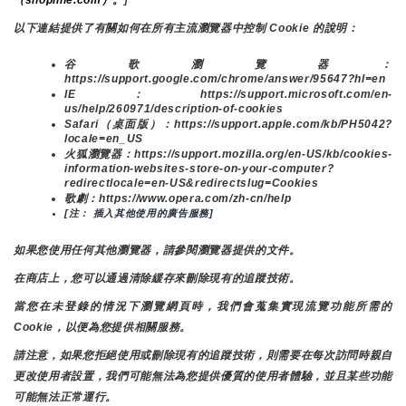
以下連結提供了有關如何在所有主流瀏覽器中控制 Cookie 的說明：
谷歌瀏覽器：
https://support.google.com/chrome/answer/95647?hl=en
IE：https://support.microsoft.com/en-
us/help/260971/description-of-cookies
Safari（桌面版）：https://support.apple.com/kb/PH5042?
locale=en_US
火狐瀏覽器：https://support.mozilla.org/en-US/kb/cookies-
information-websites-store-on-your-computer?
redirectlocale=en-US&redirectslug=Cookies
歌劇：https://www.opera.com/zh-cn/help
[注： 插入其他使用的廣告服務]
如果您使用任何其他瀏覽器，請參閱瀏覽器提供的文件。
在商店上，您可以通過清除緩存來刪除現有的追蹤技術。
當您在未登錄的情況下瀏覽網頁時，我們會蒐集實現流覽功能所需的
Cookie，以便為您提供相關服務。
請注意，如果您拒絕使用或刪除現有的追蹤技術，則需要在每次訪問時親自
更改使用者設置，我們可能無法為您提供優質的使用者體驗，並且某些功能
可能無法正常運行。