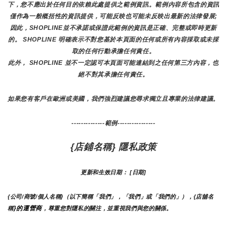
下，您不應出於任何目的依賴此處提供之範例資訊。範例內容所包含的資訊
僅作為一般概括性的資訊提供，可能反映也可能未反映出最新的法律發展;
因此，SHOPLINE並不承諾或保證此範例的資訊是正確、完整或即時更新
的。 SHOPLINE 明確表示不對您基於本頁面的任何或所有內容採取或未採
取的任何行動承擔任何責任。
此外， SHOPLINE 並不一定認可本頁面可能連結到之任何第三方內容，也
絕不對其承擔任何責任。
如果您有客戶在歐洲或美國，我們強烈建議您尋求獨立且專業的法律建議。
--------------範例----------------
{店鋪名稱} 隱私政策
更新和生效日期： [日期]
{公司/商號/個人名稱}（以下簡稱「我們」，「我們」或「我們的」），{店舖名
}的運營商
稱
，尊重您對隱私的關注，並重視我們與您的關係。 