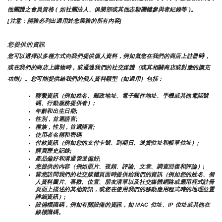
他團體之會員資格 ( 如社團法人、俱樂部或其他志願團體參與者紀錄等 )。
[注意：請務必列出適用於您業務的所有內容]
您提供的資訊
時
您可以選擇以多種方式向我們提供個人資料，例如當您在我們的商店上註冊
，
或在我們的商店上購物時，或通過我們的社交媒體（或其相關商店或對應的擴充
功能）。您可能提供給我們的個人資料類型（如適用）包括：
聯繫資訊（例如姓名、郵政地址、電子郵件地址、手機或其他電話號
碼、行動服務提供者）;
年齡和出生日期;
性別，首選語言;
種族，性別，首選語言;
使用者名稱和密碼
付款資訊（例如您的支付卡號、到期日、送貨位址和帳單位址）;
購買歷史記錄;
產品偏好和溝通管道偏好;
您提供的內容（例如照片、視頻、評論、文章、調查回復和評論）;
當您訪問我們的社交媒體頁面時提供給我們的資訊（例如您的姓名、個
人資料圖片、喜歡、位置、朋友清單以及社交媒體網路或應用程式註冊
頁面上描述的其他資訊，或您在使用我們的移動應用程式時的地理位置
詳細資訊）;
設備標識碼，例如有關設備的資訊，如 MAC 位址、IP 位址或其他在
線標識碼。