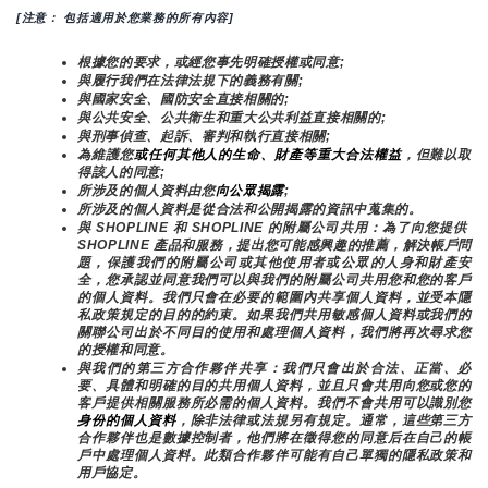
[注意： 包括適用於您業務的所有內容]
根據您的要求，或經您事先明確授權或同意;
與履行我們在法律法規下的義務有關;
與國家安全、國防安全直接相關的;
與公共安全、公共衛生和重大公共利益直接相關的;
與刑事偵查、起訴、審判和執行直接相關;
為維護您
或任何其他人的生命、財產等重大合法權益
，但難以取
得該人的同意;
所涉及的個人資料由您
向公眾揭露
;
所涉及的個人資料是從合法和公開揭露的資訊中蒐集的。
與 SHOPLINE 和 SHOPLINE 的附屬公司共用：為了向您提供 
SHOPLINE 產品和服務，提出您可能感興趣的推薦，解決帳戶問
題，保護我們的附屬公司或其他使用者或公眾的人身和財產安
全，您承認並同意我們可以與我們的附屬公司共用您和您的客戶
的個人資料。我們只會在必要的範圍內共享個人資料，並受本隱
私政策規定的目的的約束。如果我們共用敏感個人資料或我們的
關聯公司出於不同目的使用和處理個人資料，我們將再次尋求您
的授權和同意。
與我們的第三方合作夥伴共享：我們只會出於合法、正當、必
要、具體和明確的目的共用個人資料，並且只會共用向您或您的
客戶提供相關服務所必需的個人資料。我們不會共用可以識別您
身份的個人資料
，除非法律或法規另有規定。通常，這些第三方
合作夥伴也是數據控制者，他們將在徵得您的同意后在自己的帳
戶中處理個人資料。此類合作夥伴可能有自己單獨的隱私政策和
用戶協定。