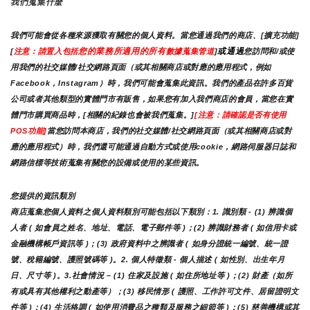
我們蒐集什麼
我們可能會從各種來源獲取有關您的個人資料。當您通過我們的商店、[擴充功能]
您的業務所適用的所有
或通過
[
注意：請置入包括
數據蒐集管道
]
您訪問和/或使
用我們的社交媒體/社交網路頁面（或其相關商店或對應的應用程式，例如
Facebook，Instagram）時，我們可能會蒐集此資訊。我們的產品在許多百貨
公司或者其他類型的實體門市有販售，如果您有加入我們商店的會員，當您在實
體門市購買商品時，[相關的紀錄也會被我們蒐集。]
[注意：請確認是否有使用
POS功能]
當您訪問本商店，我們的社交媒體/社交網路頁面（或其相關商店或對
應的應用程式）時，我們還可能通過自動方式或使用cookie，網路伺服器日誌和
網路信標等技術蒐集有關您的設備或使用的某些資訊。
您提供的資訊類別
商店蒐集您個人資料之個人資料類別可能包括以下類別：1. 識別類 - (1) 辨識個
人者 ( 如會員之姓名、地址、電話、電子郵件等 )；(2) 辨識財務者 ( 如信用卡或
金融機構帳戶資訊等 )；(3) 政府資料中之辨識者 ( 如身分證統一編號、統一證
號、稅籍編號、護照號碼等 )。2. 個人特徵類 - 個人描述 ( 如性別、出生年月
日、尺寸等 )。3.社會情況 – (1) 住家及設施 ( 如住所地址等 )；(2) 財產（如所
有或具有其他權利之動產等）；(3) 移民情形 ( 護照、工作許可文件、居留證明文
件等 )；(4) 生活格調 ( 如使用消費品之種類及服務之細節等 )；(5) 慈善機構或其