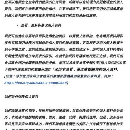
您可以撤回您之前向我們提供的任何同意，或隨時以合法理由反對處理您的個人
資料。我們將在未來應用您的偏好。在某些情況下，撤回您對我們使用或揭露您
的個人資料的同意將意味著您無法利用我們的某些產品或服務。
查看、更新和修改個人資料
我們可能會在必要時保留和使用您的資訊，以實現上述目的。您有權要求訪問和
接收有關我們維護的有關您的個人資料的詳細資訊，更新和更正您的個人數據中
的不準確之處，並酌情阻止或刪除該資訊。在某些情況下，訪問個人資料的權利
可能會受到當地法律要求的限制。在授予訪問許可權或進行更正之前，我們可能
會採取合理的步驟來驗證您的身份。您可以通過發送電子郵件至{插入商店的CS電
來請求查看，更改或刪除您的個人資料
子郵件][注意我們的數據保護官「
。
[注意：添加您所在司法管轄區的數據保護機構的聯繫資訊或商店。例如：
https://ico.org.uk/make-a-complaint/
]
我們如何保護個人資料
我們維護適當的管理，技術和物理保護措施，旨在保護您提供的個人資料免受意
外，非法或未經授權的破壞，丟失，更改，訪問，揭露或使用。但是，沒有任何
系統是完美安全零疑慮的，我們不能保證有關您的資訊在任何情況下都將保持安