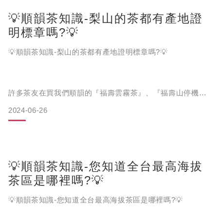
💡順韻茶知識-梨山的茶都有產地證
明標章嗎?💡
💡順韻茶知識-梨山的茶都有產地證明標章嗎?💡
許多茶友在買我們順韻的『福壽雲霧茶』、『福壽山停機
坪』或是『梨山老部落 輕發酵高冷茶』時會疑問梨山茶擁有
2024-06-26
產地證明標章不是理所當然的嗎?
其實《梨山茶產地證明標章》並不是所有梨山茶都擁有的
💡順韻茶知識-您知道全台最高海拔
喔，這是需要經過台中市和平區公所認證後才能核發。
茶區是哪裡嗎?💡
💡順韻茶知識-您知道全台最高海拔茶區是哪裡嗎?💡
要獲得這個標章可不容易，首先和平區公所會派員進行茶園
勘驗，確認茶園位於梨山茶認定範圍內(梨山茶範圍介紹可看