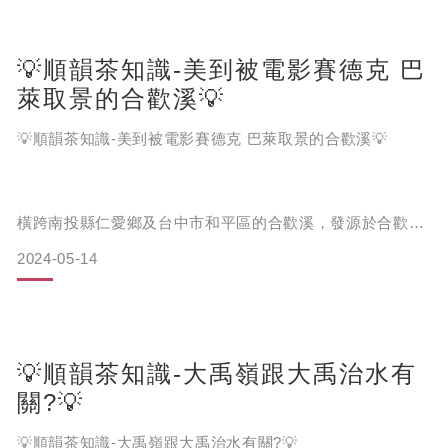
💡順韻茶知識-美到被電影賽德克 巴
天府農場3件套指的就是:搬運車、單軌車及流籠
萊取景的合歡溪💡
💡順韻茶知識-美到被電影賽德克 巴萊取景的合歡溪💡
橫跨南投縣仁愛鄉及台中市和平區的合歡溪，發源於合歡山
👉「搬運車」主要是將肥料、茶菁等大量或重量較重的物品
主峰與東峰間的凹谷往北流下，是大甲溪的上游河流中第二
搬入及搬出茶園，一台車一次可運載約100公斤肥料進入茶
2024-05-14
長的支流，也是華岡及大禹嶺地區的重要用水💦。
園，可以免去人力搬運費力及搬運量少的困擾。
而合歡溪由於周遭都是冷杉、松樹圍繞，加上河水匯集時水
面在光影照射下會呈現蔚藍寶綠的色澤，格外絢麗，因此被
知名電影「賽德克 巴萊」相中，成為🎥電影裡的經典場景而
💡順韻茶知識-大禹嶺跟大禹治水有
身名大噪。
關?💡
👉「單軌車」的正式名稱是齒合式單軌搬運車，他可在陡峭
山區運行，而且搬運效率、便利性及安全性較「流籠」
💡順韻茶知識-大禹嶺跟大禹治水有關?💡
高，；不過其設置