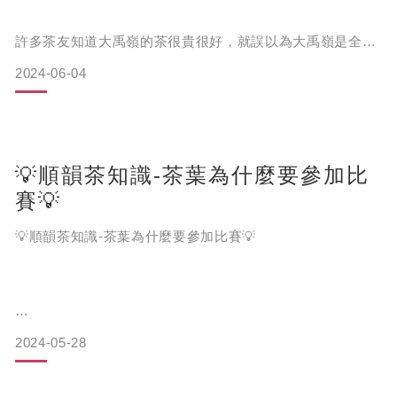
這篇)，再來會到製茶廠進行廠房及製茶過程檢驗，並抽取茶
葉樣板評鑑，最後會進行農藥殘留檢驗，
許多茶友知道大禹嶺的茶很貴很好，就誤以為大禹嶺是全台
灣最高海拔的茶區，其實不是喔，大禹嶺茶區最高到達2650
2024-06-04
公尺，而全台最高海拔的茶區是位於南投縣仁愛鄉的-『華崗
茶區』，其海拔高度則到了2700公尺。
💡順韻茶知識-茶葉為什麼要參加比
華崗茶區位於合歡山西峰後方，海拔約在2450~2700公尺，
可從福壽山農場走福壽路前往或是從清境走力行產業道路抵
賽💡
達。
💡順韻茶知識-茶葉為什麼要參加比賽💡
由於華崗茶區海拔超高、茶園少，因此茶葉產量極為稀少，
不過量少質精。茶園在年均溫18℃的環境下生長，周圍為針
葉
2024-05-28