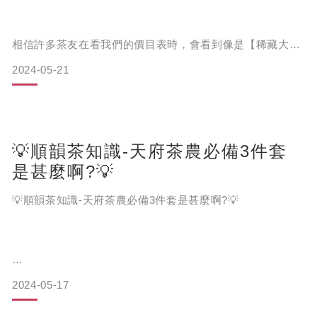
而茶葉為什麼要參加比賽，對於我們茶農來說有幾大原因:
有結霜的可能，所以才需要裝設電風扇。由於在春冬之時福
壽山、大禹嶺等地只要水氣充足基本上都會結霜甚至下雪，
若在冬天茶樹尚未長出新葉時結霜對茶樹冬眠並吸收養分將
相信許多茶友在看我們的價目表時，會看到像是【稀藏大禹
有很大幫助，但若
嶺100K】或是【國寶大禹嶺98K】這些茶品名稱中都有個
2024-05-21
『K』字，常會詢問我們K代表什麼意思?
讓我來告訴您，這個『K』代表著中橫公路的公里數(km)的
簡寫。
1.增加知名度:許多茶友在找茶時，會從各大茶葉比賽的榜單
中尋找，因此若有幸能獲
💡順韻茶知識-天府茶農必備3件套
是甚麼啊?💡
中橫公路西起台中市東勢區，東至花蓮縣新城鄉，全長188
公里，沿途經過我們的梨山、大禹嶺等知名茶葉產地，因此
💡順韻茶知識-天府茶農必備3件套是甚麼啊?💡
許多茶農就會將自己茶園所位於的中橫公路的幾公里處作為
茶葉名稱來命名。
另外由於福壽山及華崗茶區大部分的茶園大多並非在
2024-05-17
如果有到過福壽山天府農場的茶友，是否有聽過天府茶農必
備的3件套組呢?那你知道這3件套是哪3件呢❓