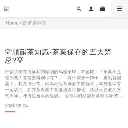
Home
/
部落格列表
💡順韻茶知識-茶葉保存的五大禁
忌?💡
許多茶友在選購我們順韻的烏龍茶時，常會問：「茶葉不是
乾的嗎？還需要特別保存？」「為什麼放一陣子，香氣就變
淡？」其實很正常，因為烏龍茶屬於半發酵茶，本身還保有
一定活性，在存放過程中會慢慢產生變化。所以只要放的方
式不同，味道也會跟著改變。 這邊我們順韻茶葉幫大家整理
幾個常見狀況和對應的保存方式：
2026-05-04
────────────【一、受潮】放在潮濕環境、沒有密封
好 容易吸水氣 → 香氣變淡、品質下降 解法：保持乾燥＋密
封保存────────────【二、空氣】開封後長時間接觸
空氣 慢慢變化 → 香氣流失、味道