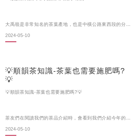
想一睹合歡溪絕妙景色的茶友可以到合歡溪步道走走，這條
步道原先是居民為了取水而開闢出來的，現在經過良好的整
理，已是
大禹嶺是非常知名的茶葉產地，也是中橫公路東西段的分水
嶺，那麼茶友們知道大禹嶺的地名由來嗎❓真的跟古代的大
2024-05-10
禹治水有關係嗎❓
順韻告訴您，大禹嶺跟大禹治水還真的有點關係喔❗️
💡順韻茶知識-茶葉也需要施肥嗎?
大禹嶺原本被稱作合歡埡口(意旨合歡山及畢祿山兩山相連的
💡
凹陷處)，而在1958年時，先總統蔣介石到合歡埡口巡視中
橫公路的施工狀況，覺得這裡地名唸起來不順口，後來則由
💡順韻茶知識-茶葉也需要施肥嗎?💡
當時的退輔會主任委員蔣經國改名為「大禹嶺」。
因為有感於中橫公路採徒手開鑿，並因地質、技術問題與地
形險要，在
茶友們在閱讀我們的茶品介紹時，會看到我們介紹今年的春
茶會使用大量黃豆粉來落肥，不經好奇，原來茶葉也需要施
2024-05-10
肥嗎?