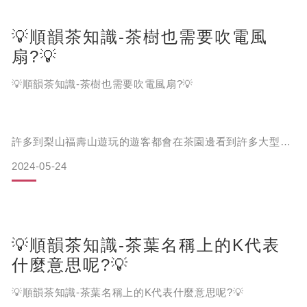
許多茶友在買茶時常看到「比賽得獎茶」、「比賽得獎同款
💡順韻茶知識-茶樹也需要吹電風
茶」等名稱，不經好奇有這麼多比賽嗎❓茶葉為什麼要參加
比賽呢❓
扇?💡
💡順韻茶知識-茶樹也需要吹電風扇?💡
許多到梨山福壽山遊玩的遊客都會在茶園邊看到許多大型風
扇，不經好奇這是為了進行風力發電嗎❓還是茶樹也會怕熱
順韻告訴您，其實一年中各農會、茶業公會所舉辦的比賽高
2024-05-24
呢❓
達數10個，一年又分為春、冬茶在進行評比，台灣可說是全
世界茶產區中，比賽場次密度最高的國家之一❗
答案都不是喔，這些電風扇不是為了風力發電，確實是為了
💡順韻茶知識-茶葉名稱上的K代表
給茶樹吹的，不過茶樹並不是怕熱🥵️反而還怕冷🥶️喔!
什麼意思呢?💡
💡順韻茶知識-茶葉名稱上的K代表什麼意思呢?💡
會看到茶園旁有這些大型風扇，代表這座茶園海拔很高，會