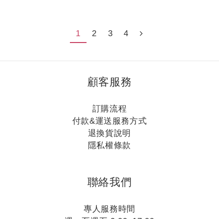
答案是:要的喔，而且還很重肥呢❗️
1
2
3
4
由於茶樹喜好酸性的土壤，當土壤酸鹼（pH）值在 4.0~5.5
之間，土壤中所含有的微量元素較能吸收，能使茶葉長得更
加健康茁壯。而要讓土壤酸鹼值維持偏酸性，氮養分的供應
顧客服務
是非常重要的，它與與茶菁產量及品質有密切的關係，因此
我們會適時、適量、適法的補充含氮量高之油粕類有機質肥
料，像是黃豆粉、椰子粉🥥等。
訂購流程
付款&運送服務方式
退換貨說明
隱私權條款
聯絡我們
專人服務時間