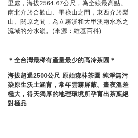
里處，海拔2564.67公尺，為全線最高點。
南北介於合歡山、畢祿山之間，東西介於梨
山、關原之間，為立霧溪和大甲溪兩水系之
流域的分水嶺。(來源：維基百科)
＊全台灣最稀有產量最少的高冷茶園＊
海拔超過2500公尺 原始森林茶園 純淨無污
染原生沃土涵育，常年雲霧屏蔽、晝夜溫差
極大，得天獨厚的地理環境所孕育出茶葉絕
對極品