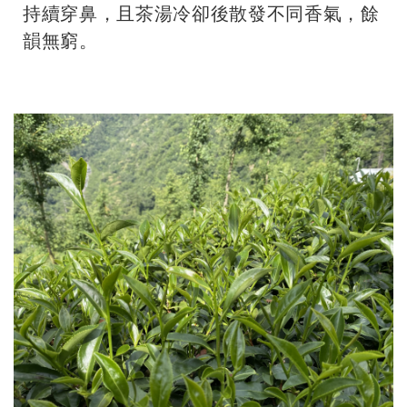
持續穿鼻，且茶湯冷卻後散發不同香氣，餘
韻無窮。