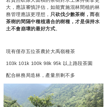
若貿然砍除大面積的茶樹對水土保持衝擊更
大，應該審慎評估，如能實施混林間植的林
務管理應該更理想，
只砍伐少數茶樹，而在
茶樹的間隔中種植適合的樹種，才是保持水
土不會崩壞的最好方式
。
現有僅存五位茶農於大禹嶺種茶
103k 101k 100k 98k 95k 以上路段茶園
配合林務局造林，產量所剩不多