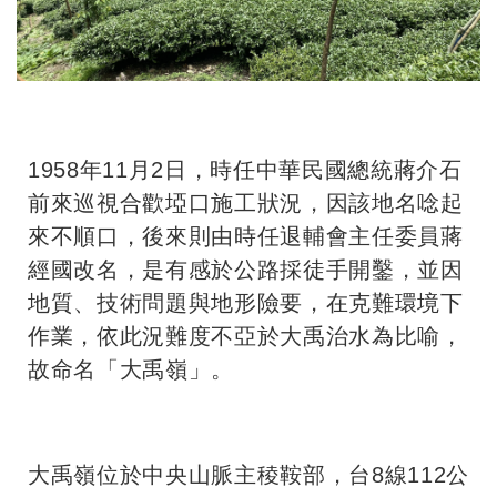
1958年11月2日，時任中華民國總統蔣介石
前來巡視合歡埡口施工狀況，因該地名唸起
來不順口，後來則由時任退輔會主任委員蔣
經國改名，是有感於公路採徒手開鑿，並因
地質、技術問題與地形險要，在克難環境下
作業，依此況難度不亞於大禹治水為比喻，
故命名「大禹嶺」。
大禹嶺位於中央山脈主稜鞍部，台8線112公