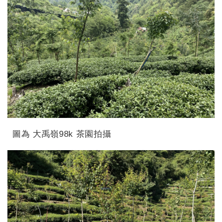
圖為 大禹嶺98k 茶園拍攝