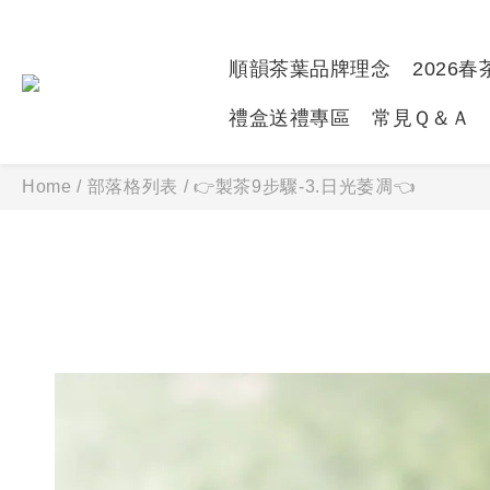
順韻茶葉品牌理念
2026
禮盒送禮專區
常見Ｑ＆Ａ
Home
/
部落格列表
/
👉製茶9步驟-3.日光萎凋👈