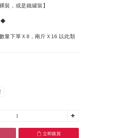
裸裝，或是鐵罐裝】
0◆
數量下單Ｘ8，兩斤Ｘ16 以此類
罐
立即購買