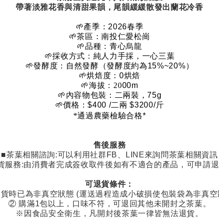
帶著淡雅花香與清甜果韻，尾韻緩緩散發出蘭花冷香
🌱
產季：
2026
春季
🌱
茶區：南投仁愛松崗
🌱
品種：青心烏龍
🌱
採收方式：純人力手採，一心三葉
🌱
發酵度：自然發酵（發酵度約為
15%~20%
）
🌱
烘焙度：
0
烘焙
🌱
海拔：20
00m
🌱
內容物包裝：二兩裝，
75g
🌱
價格：
$400 /
二兩
$3200/
斤
*
通過農藥檢驗合格
*
售後服務
■茶葉相關諮詢
:
可以利用社群
FB
、
LINE
來詢問茶葉相關資訊
貨服務
:
由消費者完成簽收取件後如有不適合的產品，可申請
可退貨條件：
貨時已為非真空狀態
(
運送過程造成小破損使包裝袋為非真空
②
購滿
1
包以上，口味不符，可退回其他未開封之茶葉。
※因食品安全衛生，凡開封後茶葉一律皆無法退貨。