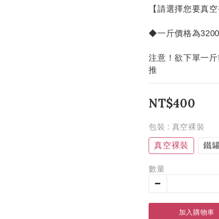
【請選擇您要真空
◆一斤價格為320
注意！欲下單一斤
推
NT$400
包裝
: 真空裸裝
真空裸裝
鐵
數量
加入購物車