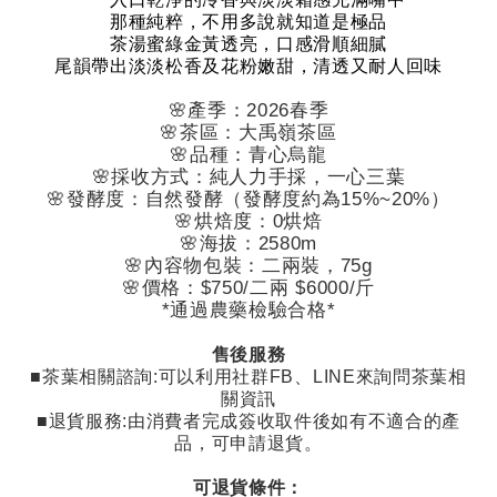
那種純粹，不用多說就知道是極品
茶湯蜜綠金黃透亮，口感滑順細膩
尾韻帶出淡淡松香及花粉嫩甜，清透又耐人回味
🌸
產季：
2026
春季
🌸
茶區：大禹嶺茶區
🌸
品種：青心烏龍
🌸
採收方式：純人力手採，一心三葉
🌸
發酵度：自然發酵（發酵度約為
15%~20%
）
🌸
烘焙度：
0
烘焙
🌸
海拔：
2580m
🌸
內容物包裝：二兩裝，
75g
🌸
價格：
$750/
二兩
$6000/
斤
*
通過農藥檢驗合格
*
售後服務
■茶葉相關諮詢
:
可以利用社群
FB
、
LINE
來詢問茶葉相
關資訊
■退貨服務
:
由消費者完成簽收取件後如有不適合的產
品，可申請退貨。
可退貨條件：