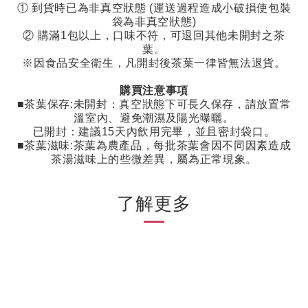
①
到貨時已為非真空狀態
(
運送過程造成小破損使包裝
袋為非真空狀態
)
②
購滿
1
包以上，口味不符，可退回其他未開封之茶
葉。
※因食品安全衛生，凡開封後茶葉一律皆無法退貨。
購買注意事項
■茶葉保存
:
未開封：真空狀態下可長久保存，請放置常
溫室內、避免潮濕及陽光曝曬。
已開封：建議
15
天內飲用完畢，並且密封袋口。
■茶葉滋味
:
茶葉為農產品，每批茶葉會因不同因素造成
茶湯滋味上的些微差異，屬為正常現象。
了解更多