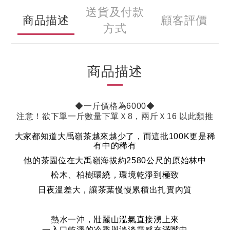
送貨及付款
商品描述
顧客評價
方式
商品描述
◆一斤價格為6000◆
注意！欲下單一斤數量下單Ｘ8，兩斤Ｘ16 以此類推
大家都知道大禹嶺茶越來越少了，而這批
100K
更是稀
有中的稀有
他的茶園位在大禹嶺海拔約
2580
公尺的原始林中
松木、柏樹環繞，環境乾淨到極致
日夜溫差大，讓茶葉慢慢累積出扎實內質
熱水一沖，壯麗山泓氣直接湧上來
一入口乾淨的冷香與淡淡霜感充滿嘴中