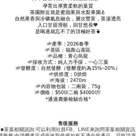
孕育出厚實柔軟的葉質
茶園附近就是蜜蘋果與水梨果園
🍐
自然果香與冷礦氣息融合，層次豐富，茶湯透亮
入口甘甜滑順，回甘悠長
🧡
是喝過就忘不了的頂極好茶
🍵
🌱
產季：
2026
春季
🌱
茶區：福壽山茶區
🌱
品種：青心烏龍
🌱
採收方式：純人力手採，一心三葉
🌱
發酵度：自然發酵（發酵度約為
15%~20%
）
🌱
烘焙度：
0
烘焙
🌱
海拔：
2470m
🌱
內容物包裝：二兩裝，
75g
🌱
價格：
$500/
二兩
$4000/
斤
*
通過農藥檢驗合格
*
售後服務
■茶葉相關諮詢
:
可以利用社群
FB
、
LINE
來詢問茶葉相關資訊
貨服務
:
由消費者完成簽收取件後如有不適合的產品，可申請