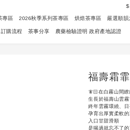
$
春茶專區
2026秋季系列茶專區
烘焙茶專區
嚴選順韻
訂購流程
茶事分享
農藥檢驗證明 政府產地認證
福壽霜霏
🧚🏻在白霧山間
生長於福壽山雲霧籠
終年雲霧環繞、日
孕育出厚實柔軟的
入口甘甜滑順
是喝過就忘不了的