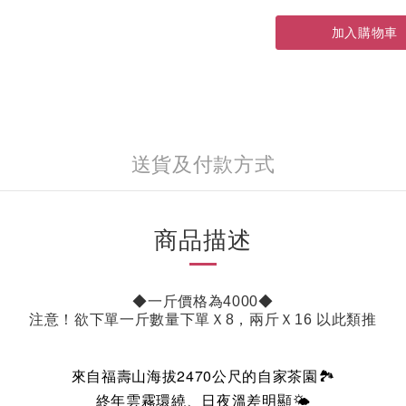
加入購物車
送貨及付款方式
商品描述
◆一斤價格為4000◆
注意！欲下單一斤數量下單Ｘ8，兩斤Ｘ16 以此類推
2470
來自福壽山海拔
公尺的自家茶園
🏞️
終年雲霧環繞、日夜溫差明顯
🌤️