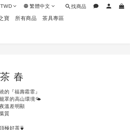
TWD
繁體中文
找商品
之寶
所有商品
茶具專區
立即購買
茶 春
繚繞的『福壽霜霏』
罩的高山環境🌤️
夜溫差明顯
葉質
頂極好茶🍵