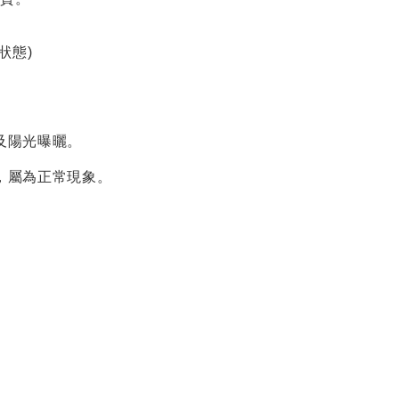
狀態
)
及陽光曝曬。
，屬為正常現象。