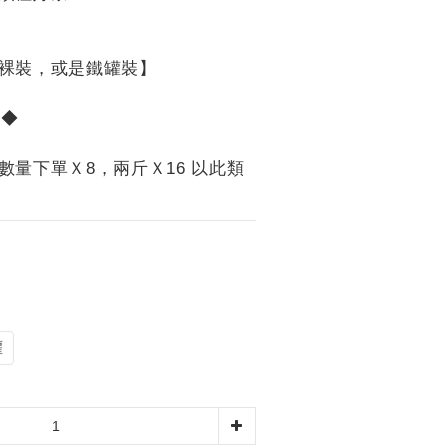
裸裝，或是鐵罐裝】
0◆
數量下單Ｘ8，兩斤Ｘ16 以此類
罐