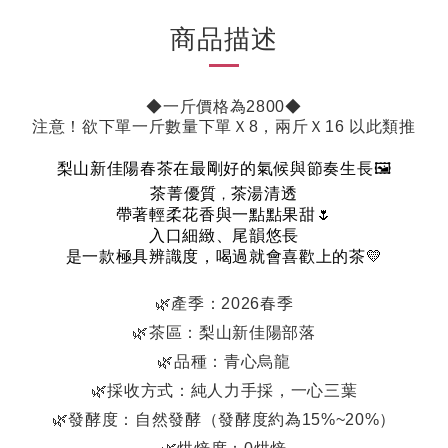
商品描述
◆一斤價格為2800◆
注意！欲下單一斤數量下單Ｘ8，兩斤Ｘ16 以此類推
梨山新佳陽春茶在最剛好的氣候與節奏生長
🖼️
茶菁優質
茶湯清透
，
帶著輕柔花香與一點點果甜
🌷
入口細緻、尾韻悠長
是一款極具辨識度，喝過就會喜歡上的茶
💛
🌿產季：2026春季
🌿茶區：梨山新佳陽部落
🌿品種：青心烏龍
🌿採收方式：純人力手採，一心三葉
🌿發酵度：自然發酵（發酵度約為15%~20%）