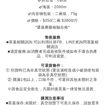
🌿烘焙度：0烘焙
🌿海拔：2000m
🌿內容物包裝：二兩裝，75g
🌿價格：$350/二兩 $2800/斤
*通過農藥檢驗合格*
售後服務
■茶葉相關諮詢
:
可以利用社群
FB
、
LINE
來詢問茶葉相
關資訊
■退貨服務
:
由消費者完成簽收取件後如有不適合的產
品，可申請退貨。
可退貨條件：
①
到貨時已為非真空狀態
(
運送過程造成小破損使包裝
袋為非真空狀態
)
②
購滿
1
包以上，口味不符，可退回其他未開封之茶
葉。
※因食品安全衛生，凡開封後茶葉一律皆無法退貨。
購買注意事項
■茶葉保存
:
未開封：真空狀態下可長久保存，請放置常