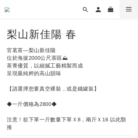
梨山新佳陽 春
官茗茶—梨山新佳陽
位於海拔2000公尺茶區⛰️
茶菁優質，以細膩工藝精製而成
呈現最純粹的高山韻味
【請選擇您要真空裸裝，或是鐵罐裝】
◆一斤價格為2800◆
注意！欲下單一斤數量下單Ｘ8，兩斤Ｘ16 以此類
推