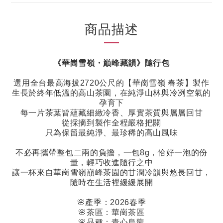
商品描述
《華崗雪嶺・巔峰藏韻》隨行包
選用全台最高
海拔2720公尺
的【華崗雪嶺 春茶】製作
生長於終年低溫的高山茶園，在純淨山林與冷冽空氣的
孕育下
每一片茶葉皆蘊藏細緻冷香、厚實茶質與層層回甘
從採摘到製作全程嚴格把關
只為保留最純淨、最珍稀的高山風味
不必再攜帶整包二兩的負擔，一包8g，恰好一泡的份
量，輕巧收進隨行之中
讓一杯來自華崗雪嶺巔峰茶園的甘潤冷韻與悠長回甘，
隨時在生活裡緩緩展開
🌸
產季：
2026
春季
🌸
茶區：華崗茶區
🌸
品種：青心烏龍