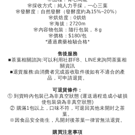
🌸
採收方式：純人力手採，一心三葉
🌸
發酵度：自然發酵（發酵度約為
15%~20%
）
🌸
烘焙度：
0
烘焙
🌸
海拔：
2720m
🌸
內容物包裝：隨行包裝，８
g
🌸
價格：
$180/包
*
通過農藥檢驗合格
*
售後服務
■茶葉相關諮詢
:
可以利用社群
FB
、
LINE
來詢問茶葉相
關資訊
■退貨服務
:
由消費者完成簽收取件後如有不適合的產
品，可申請退貨。
可退貨條件：
①
到貨時內包裝已為非真空狀態
(
運送過程造成小破損
使包裝袋為非真空狀態
)
②
購滿
1
包以上，口味不符，可退回其他未開封之茶
葉。
※因食品安全衛生，凡開封後茶葉一律皆無法退貨。
購買注意事項