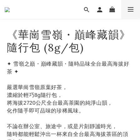
《華崗雪嶺・巔峰藏韻》
隨行包 (8g/包)
✦ 雪嶺之巔・巔峰藏韻・隨時品味全台最高海拔好
茶 ✦
嚴選華崗雪嶺原葉好茶，
濃縮於輕巧8g隨行包，
將海拔2720公尺全台最高茶園的純淨山韻，
化作隨手即可品味的珍稀風味。
不論在辦公室、旅途中，或是片刻靜謐時光，
隨時都能輕鬆沖出一杯來自全台最高海拔茶區的頂