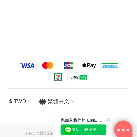
$
TWD
繁體中文
先
加入我們的 LINE 好友
連結 LINE 帳號
2021 ©順韻茶業有限公司 統編：91062790