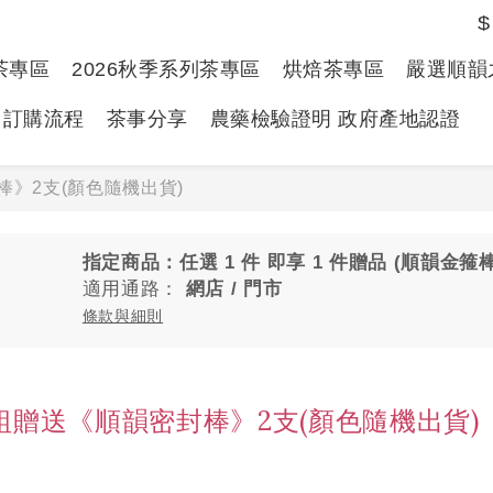
$
春茶專區
2026秋季系列茶專區
烘焙茶專區
嚴選順韻
訂購流程
茶事分享
農藥檢驗證明 政府產地認證
》2支(顏色隨機出貨)
指定商品：任選 1 件 即享 1 件贈品 (順韻金箍
適用通路：
網店
/
門市
條款與細則
贈送《順韻密封棒》2支(顏色隨機出貨)