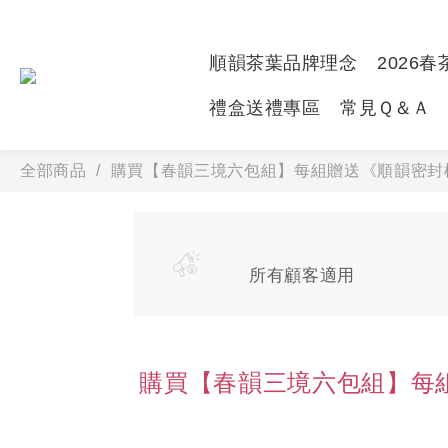
順韻茶葉品牌理念
2026
禮盒送禮專區
常見Ｑ＆Ａ
全部商品
購買【春韻三境六包組】每組贈送《順韻密封棒
所有顧客適用
購買【春韻三境六包組】每組