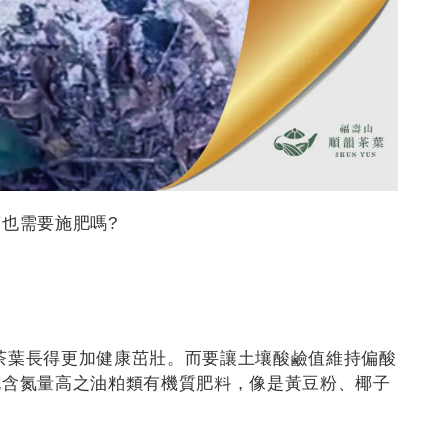
也需要施肥嗎?
能使茶葉長得更加健康茁壯。而要讓土壤酸鹼值維持偏酸
充含氮量高之油粕類有機質肥料，像是黃豆粉、椰子