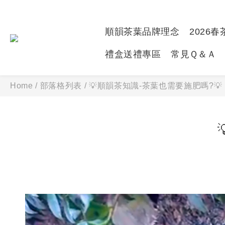
順韻茶葉品牌理念
2026
禮盒送禮專區
常見Ｑ＆Ａ
Home
/
部落格列表
/
💡順韻茶知識-茶葉也需要施肥嗎?💡