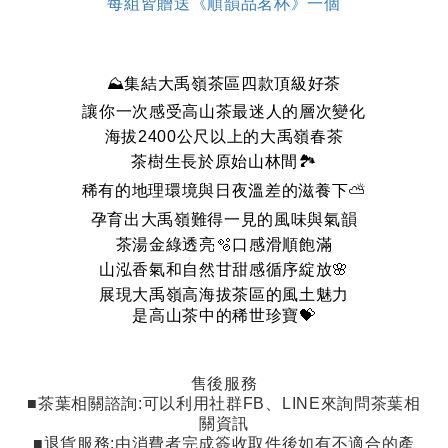
每組皆贈送《順韻品茗杯》一個
⛰️集結大禹嶺茶區四款頂級好茶
讓你一次感受高山茶最迷人的層次變化
海拔2400公尺以上的大禹嶺春茶
茶樹生長於原始山林間🏞️
稀有的地理環境與日夜溫差的滋養下⛅️
孕育出大禹嶺難得一見的風味與氣韻
茶湯金綠透亮🫧口感滑順飽滿
山泓香氣和自然甘甜感循序綻放🌸
展現大禹嶺高海拔茶區的風土魅力
是高山茶中的稀世珍寶
💝
售後服務
■茶葉相關諮詢
:
可以利用社群
FB
、
LINE
來詢問茶葉相
關資訊
■退貨服務
:
由消費者完成簽收取件後如有不適合的產