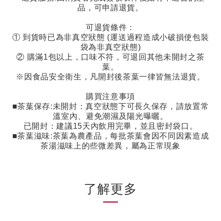
品，可申請退貨。
可退貨條件：
①
到貨時已為非真空狀態
(
運送過程造成小破損使包裝
袋為非真空狀態
)
②
購滿
1
包以上，口味不符，可退回其他未開封之茶
葉。
※因食品安全衛生，凡開封後茶葉一律皆無法退貨。
購買注意事項
■茶葉保存
:
未開封：真空狀態下可長久保存，請放置常
溫室內、避免潮濕及陽光曝曬。
已開封：建議
15
天內飲用完畢，並且密封袋口。
■茶葉滋味
:
茶葉為農產品，每批茶葉會因不同因素造成
茶湯滋味上的些微差異，屬為正常現象
了解更多