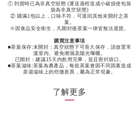
①
到貨時已為非真空狀態
(
運送過程造成小破損使包裝
袋為非真空狀態
)
②
購滿
1
包以上，口味不符，可退回其他未開封之茶
葉。
※因食品安全衛生，凡開封後茶葉一律皆無法退貨。
購買注意事項
■茶葉保存
:
未開封：真空狀態下可長久保存，請放置常
溫室內、避免潮濕及陽光曝曬。
已開封：建議
15
天內飲用完畢，並且密封袋口。
■茶葉滋味
:
茶葉為農產品，每批茶葉會因不同因素造成
茶湯滋味上的些微差異，屬為正常現象。
了解更多