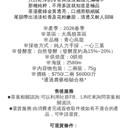
那種純粹，不用多說就知道是極品
茶湯蜜綠金黃透亮，口感滑順細膩
尾韻帶出淡淡松香及花粉嫩甜，清透又耐人回味
🌸
產季：
2026
春季
🌸
茶區：大禹嶺茶區
🌸
品種：青心烏龍
🌸
採收方式：純人力手採，一心三葉
🌸
發酵度：自然發酵（發酵度約為
15%~20%
）
🌸
烘焙度：
0
烘焙
🌸
海拔：
2580m
🌸
內容物包裝：二兩裝，
75g
🌸
價格：
$750/
二兩
$6000/
斤
*
通過農藥檢驗合格
*
售後服務
■茶葉相關諮詢
:
可以利用社群
FB
、
LINE
來詢問茶葉相
關資訊
■退貨服務
:
由消費者完成簽收取件後如有不適合的產
品，可申請退貨。
可退貨條件：