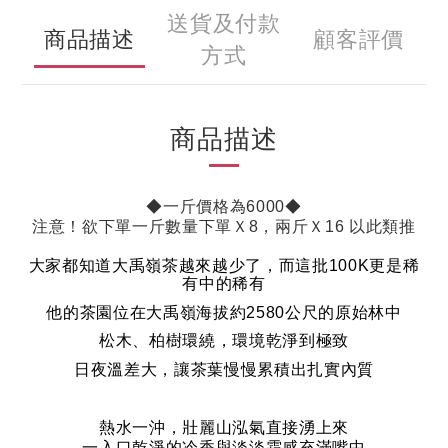
送貨及付款
商品描述
顧客評價
方式
商品描述
◆一斤價格為6000◆
注意！欲下單一斤數量下單Ｘ8，兩斤Ｘ16 以此類推
大家都知道大禹嶺茶越來越少了，而這批
100K
更是稀
有中的稀有
他的茶園位在大禹嶺海拔約
2580
公尺的原始林中
松木、柏樹環繞，環境乾淨到極致
日夜溫差大，讓茶葉慢慢累積出扎實內質
熱水一沖，壯麗山泓氣直接湧上來
一入口乾淨的冷香與淡淡霜感充滿嘴中