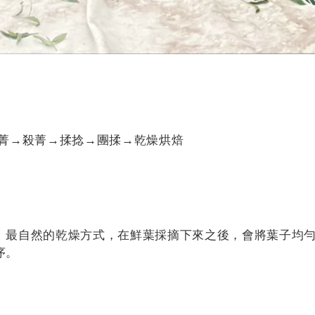
浪菁→殺菁→揉捻→團揉→乾燥烘焙
、最自然的乾燥方式，在鮮葉採摘下來之後，會將葉子均
序。