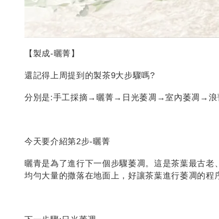
【製成-曬菁】
還記得上周提到的製茶9大步驟嗎?
分別是:手工採摘→曬菁→日光萎凋→室內萎凋→
今天要介紹第2步-曬菁
曬青是為了進行下一個步驟萎凋。這是茶葉最古老
均勻大量的撒落在地面上，好讓茶葉進行萎凋的程