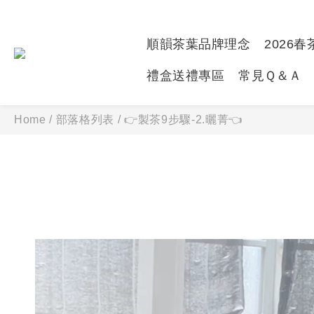
順韻茶葉品牌理念
2026
禮盒送禮專區
常見Ｑ＆Ａ
Home
/
部落格列表
/
👉製茶9步驟-2.曬菁👈