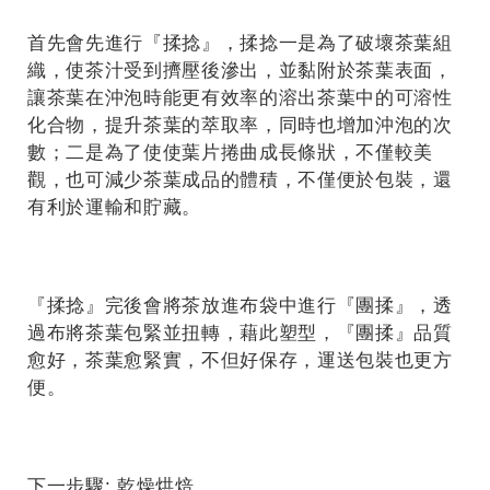
首先會先進行『揉捻』，揉捻一是為了破壞茶葉組
織，使茶汁受到擠壓後滲出，並黏附於茶葉表面，
讓茶葉在沖泡時能更有效率的溶出茶葉中的可溶性
化合物，提升茶葉的萃取率，同時也增加沖泡的次
數；二是為了使使葉片捲曲成長條狀，不僅較美
觀，也可減少茶葉成品的體積，不僅便於包裝，還
有利於運輸和貯藏。
『揉捻』完後會將茶放進布袋中進行『團揉』，透
過布將茶葉包緊並扭轉，藉此塑型，『團揉』品質
愈好，茶葉愈緊實，不但好保存，運送包裝也更方
便。
下一步驟: 乾燥烘焙