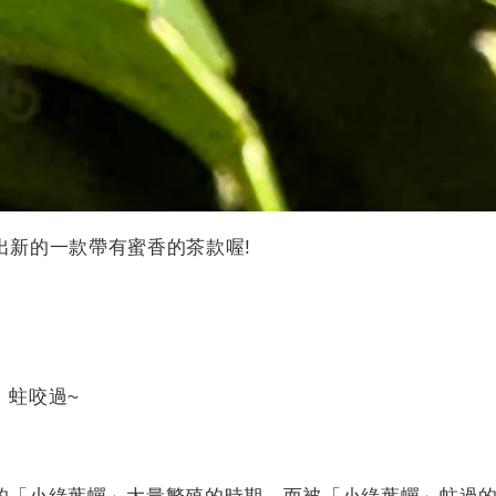
出新的一款帶有蜜香的茶款喔!
」蛀咬過~