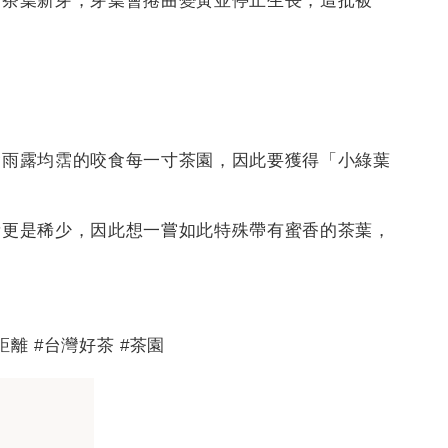
的茶葉新芽，芽葉會捲曲變黃並停止生長，這批被
會雨露均霑的咬食每一寸茶園，因此要獲得「小綠葉
量更是稀少，因此想一嘗如此特殊帶有蜜香的茶葉，
距離 #台灣好茶 #茶園