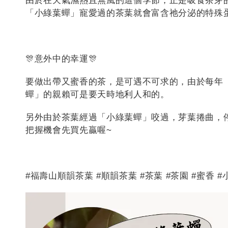
由於在天氣濕熱且無風的這個季節，正是吸食茶芽
「小綠葉蟬」寵愛過的茶葉就會富含祂分泌的特殊
🎊意外中的幸運🎊
要做出帶又蜜香的茶，是可遇不可求的，由於每年
蟬」的親賴可是要天時地利人和的。
另外由於茶葉經過「小綠葉蟬」咬過，芽葉捲曲，
把握機會先買先贏喔~
#福壽山順韻茶葉 #順韻茶葉 #茶葉 #茶園 #蜜香 