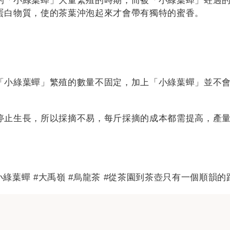
的「小綠葉蟬」大量繁殖的時期，而被「小綠葉蟬」蛀過
蛋白物質，使的茶葉沖泡起來才會帶有獨特的蜜香。
「小綠葉蟬」繁殖的數量不固定，加上「小綠葉蟬」並不
停止生長，所以採摘不易，每斤採摘的成本都需提高，產
#小綠葉蟬 #大禹嶺 #烏龍茶 #從茶園到茶壺只有一個順韻的