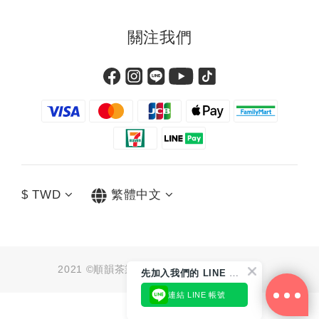
關注我們
$
TWD
繁體中文
2021 ©順韻茶業有限公司 統編：91062790
先
加入我們的 LINE 好友
連結 LINE 帳號
立即購買