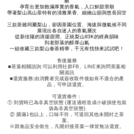
醒
孕育出更加飽滿厚實的香氣，入口鮮甜滑順
帶著梨山高山茶特有的清雅果香、細緻山韻與悠長回甘
三款茶雖同屬梨山，卻因茶園位置、海拔與微氣候不同
展現出各自迷人的香氣層次
從新佳陽的清揚甜潤、正統梨山
83K
的經典韻味
到老部落的醇厚山氣
一組收藏三款梨山春茶精華，千元有找快來試試吧！
售後服務
■茶葉相關諮詢
:
可以利用社群
FB
、
LINE
來詢問茶葉相
關資訊
■退貨服務
:
由消費者完成簽收取件後如有不適合的產
品，可申請退貨。
可退貨條件：
①
到貨時已為非真空狀態
(
運送過程造成小破損使包裝
袋為非真空狀態
)
②
購滿
1
包以上，口味不符，可退回其他未開封之茶
葉。
※因食品安全衛生，凡開封後茶葉一律皆無法退貨。