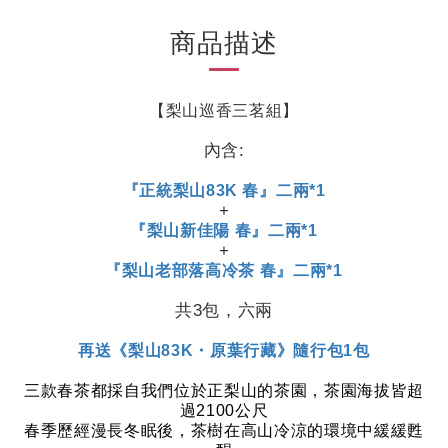
商品描述
【梨山巡香三茗組】
內含:
『正統梨山83K 春』二兩*1
+
『梨山新佳陽 春』二兩*1
+
『梨山老部落高冷茶 春』二兩*1
共3包，六兩
再送《梨山83K・原葉行藏》隨行包1包
三款春茶都採自我們位於正梨山的茶園，茶園海拔皆超
過
2100
公尺
春季歷經漫長冬眠後，茶樹在高山冷涼的環境中緩緩甦