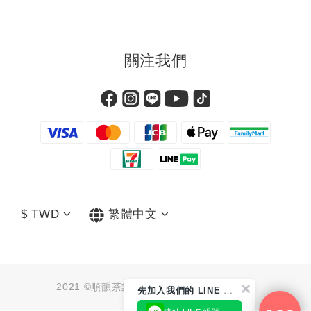
關注我們
$
TWD
繁體中文
2021 ©順韻茶業有限公司 統編：91062790
先
加入我們的 LINE 好友