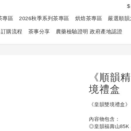
$
春茶專區
2026秋季系列茶專區
烘焙茶專區
嚴選順韻
訂購流程
茶事分享
農藥檢驗證明 政府產地認證
《順韻
境禮盒
《皇韻雙境禮盒》
內容物包含：
◎皇韻福壽山85K