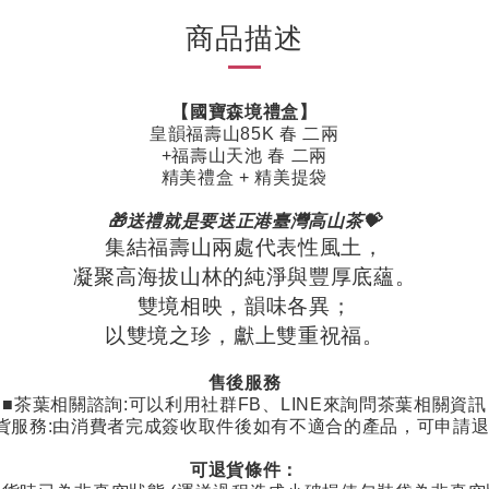
商品描述
【國寶森境禮盒】
皇韻福壽山85K 春 二兩
+福壽山天池 春 二兩
精美禮盒 + 精美提袋
🎁送禮就是要送正港臺灣高山茶💝
集結福壽山兩處代表性風土，
凝聚高海拔山林的純淨與豐厚底蘊。
雙境相映，韻味各異；
以雙境之珍，獻上雙重祝福。
售後服務
■茶葉相關諮詢
:
可以利用社群
FB
、
LINE
來詢問茶葉相關資訊
貨服務
:
由消費者完成簽收取件後如有不適合的產品，可申請
可退貨條件：