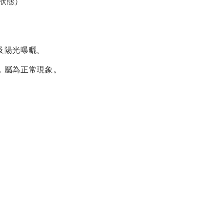
狀態
)
及陽光曝曬。
，屬為正常現象。