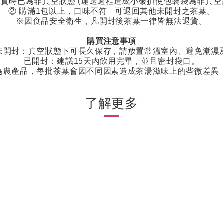
貨時已為非真空狀態
(
運送過程造成小破損使包裝袋為非真空
②
購滿
1
包以上，口味不符，可退回其他未開封之茶葉。
※因食品安全衛生，凡開封後茶葉一律皆無法退貨。
購買注意事項
未開封：真空狀態下可長久保存，請放置常溫室內、避免潮濕
已開封：建議
15
天內飲用完畢，並且密封袋口。
為農產品，每批茶葉會因不同因素造成茶湯滋味上的些微差異
了解更多