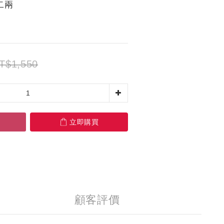
二兩
T$1,550
立即購買
顧客評價