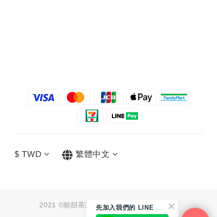
$
TWD
繁體中文
2021 ©順韻茶業有限公司 統編：91062790
先
加入我們的 LINE 好友