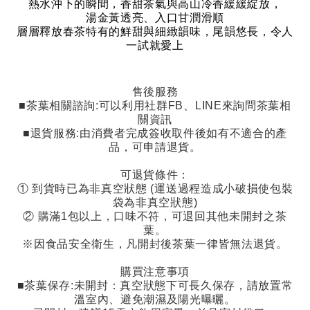
熱水沖下的瞬間，香甜茶氣與高山冷香緩緩綻放，
湯金黃透亮、入口甘潤滑順
層層釋放春茶特有的鮮甜與細緻韻味，尾韻悠長，令人
一試就愛上
售後服務
■茶葉相關諮詢
:
可以利用社群
FB
、
LINE
來詢問茶葉相
關資訊
■退貨服務
:
由消費者完成簽收取件後如有不適合的產
品，可申請退貨。
可退貨條件：
①
到貨時已為非真空狀態
(
運送過程造成小破損使包裝
袋為非真空狀態
)
②
購滿
1
包以上，口味不符，可退回其他未開封之茶
葉。
※因食品安全衛生，凡開封後茶葉一律皆無法退貨。
購買注意事項
■茶葉保存
:
未開封：真空狀態下可長久保存，請放置常
溫室內、避免潮濕及陽光曝曬。