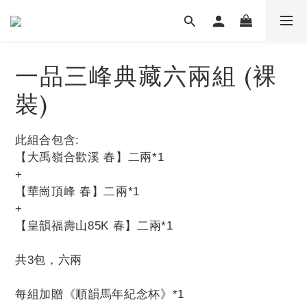
一品三峰典藏六兩組 (裸
裝)
此組合包含:
【大禹嶺合歡溪 春】二兩*1
+
【華崗頂峰 春】二兩*1
+
【皇韻福壽山85K 春】二兩*1
共3包，六兩
每組加贈《順韻馬年紀念杯》*1