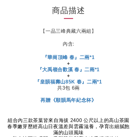
商品描述
【
一品三峰典藏六兩組
】
內含:
『華崗頂峰 春』二兩*1
+
『大禹嶺合歡溪 春』二兩*1
+
『皇韻福壽山85K 春』二兩*1
共3包 6兩
再贈《順韻馬年紀念杯》
組合內三款茶葉皆來自海拔
2400
公尺以上的高山茶園
春季嫩芽歷經高山日夜溫差與雲霧滋養，孕育出細膩飽
滿的山頭風味