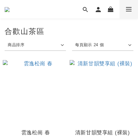
合歡山茶區
商品排序
每頁顯示 24 個
雲逸松崗 春
清新甘韻雙享組 (裸裝)